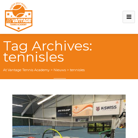
Tag Archives:
tennisles
At Vantage Tennis Academy
>
Nieuws
>
tennisles