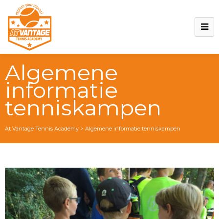
Algemene
informatie
tenniskampen
At Vantage Tennis Academy
>
Algemene informatie tenniskampen