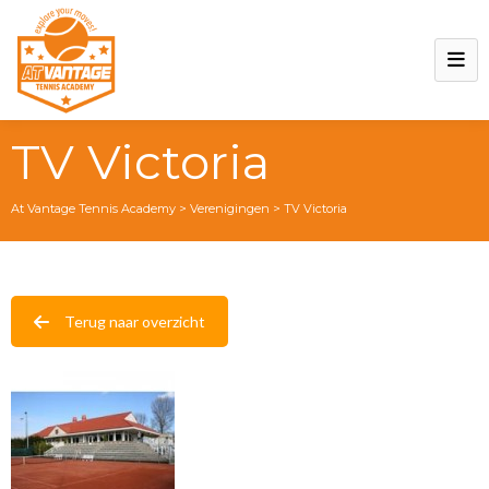
TV Victoria
At Vantage Tennis Academy
>
Verenigingen
>
TV Victoria
Terug naar overzicht