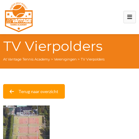
TV Vierpolders
At Vantage Tennis Academy
>
Verenigingen
>
TV Vierpolders
Terug naar overzicht