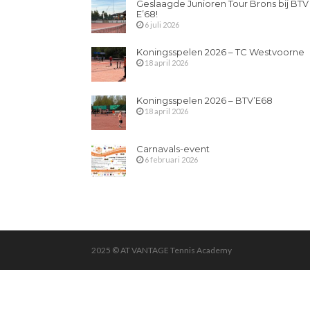
Geslaagde Junioren Tour Brons bij BTV
E’68!
6 juli 2026
Koningsspelen 2026 – TC Westvoorne
18 april 2026
Koningsspelen 2026 – BTV’E68
18 april 2026
Carnavals-event
6 februari 2026
2025 © AT VANTAGE Tennis Academy