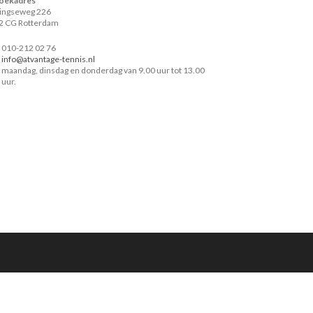
oekadres
lingseweg 226
2 CG Rotterdam
010-212 02 76
info@atvantage-tennis.nl
maandag, dinsdag en donderdag van 9.00 uur tot 13.00
uur.