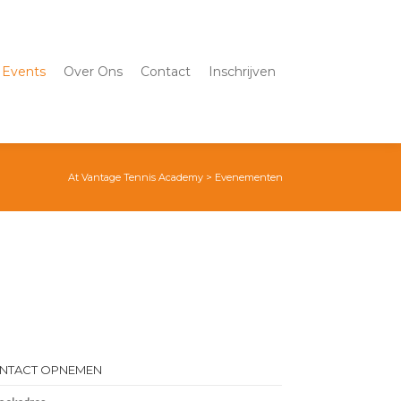
Events
Over Ons
Contact
Inschrijven
At Vantage Tennis Academy
>
Evenementen
NTACT OPNEMEN