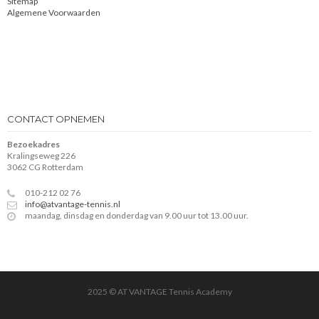
Sitemap
Algemene Voorwaarden
CONTACT OPNEMEN
Bezoekadres
Kralingseweg 226
3062 CG Rotterdam
010-212 02 76
info@atvantage-tennis.nl
maandag, dinsdag en donderdag van 9.00 uur tot 13.00 uur.
2025 © AT VANTAGE Tennis Academy