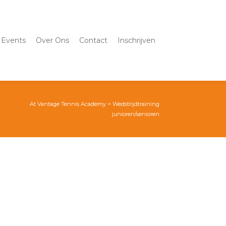
Events
Over Ons
Contact
Inschrijven
At Vantage Tennis Academy
>
Wedstrijdtraining
junioren/senioren