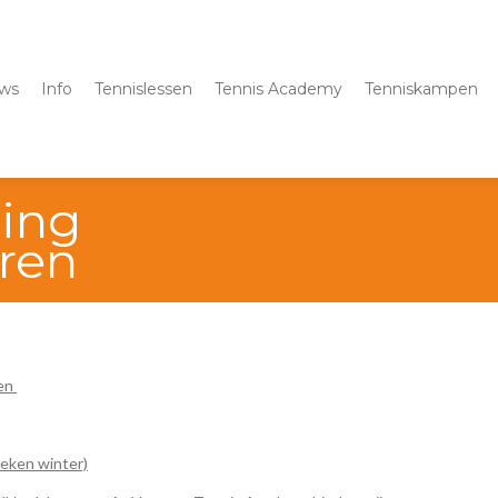
ws
Info
Tennislessen
Tennis Academy
Tenniskampen
ning
oren
ren
eken winter)