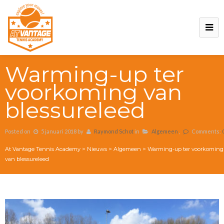
Warming-up ter
voorkoming van
blessureleed
Posted on
5 januari 2018
by
Raymond Schot
in
Algemeen
,
Comments:
At Vantage Tennis Academy
>
Nieuws
>
Algemeen
>
Warming-up ter voorkoming
van blessureleed