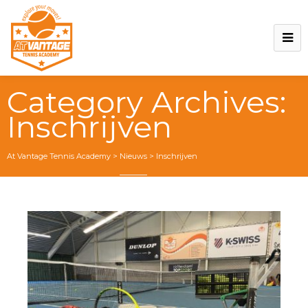
Category Archives:
Inschrijven
At Vantage Tennis Academy
>
Nieuws
>
Inschrijven