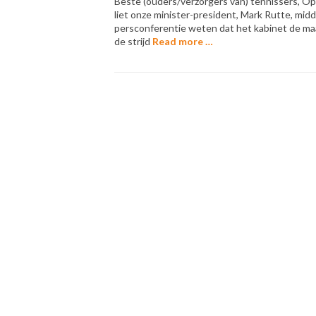
Beste (ouders/verzorgers van) tennissers, Op 21
liet onze minister-president, Mark Rutte, mid
persconferentie weten dat het kabinet de ma
de strijd
Read more …