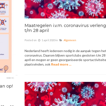
Maatregelen i.v.m. coronavirus verlen
t/m 28 april
Posted on
1 april 2020
in
Algemeen
Nederland heeft iedereen nodig in de aanpak tegen he
coronavirus. Daarom blijven sportclubs gesloten t/m 28
april en mogen er geen georganiseerde sportactiviteit
plaatsvinden, ook
Read more …
an op!