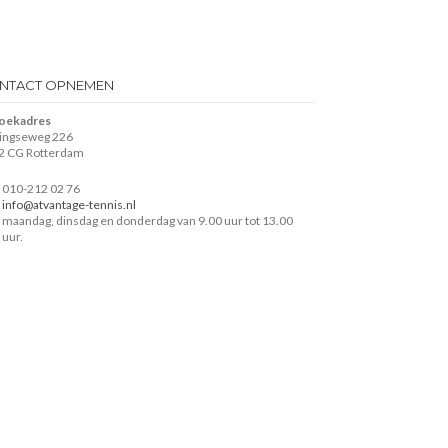
NTACT OPNEMEN
oekadres
lingseweg 226
2 CG Rotterdam
010-212 02 76
info@atvantage-tennis.nl
maandag, dinsdag en donderdag van 9.00 uur tot 13.00
uur.