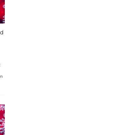
gd
t
en