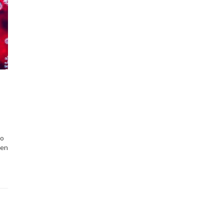
no
 en