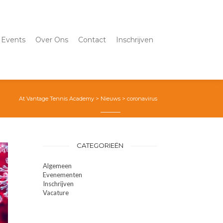
Events
Over Ons
Contact
Inschrijven
At Vantage Tennis Academy
>
Nieuws
>
coronavirus
CATEGORIEËN
Algemeen
Evenementen
Inschrijven
Vacature