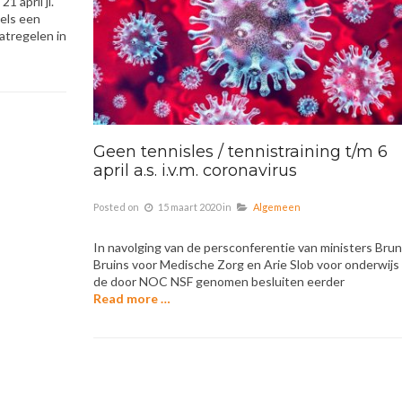
 april jl.
dels een
atregelen in
Geen tennisles / tennistraining t/m 6
april a.s. i.v.m. coronavirus
Posted on
15 maart 2020
in
Algemeen
In navolging van de persconferentie van ministers Bru
Bruins voor Medische Zorg en Arie Slob voor onderwijs
de door NOC NSF genomen besluiten eerder
Read more …