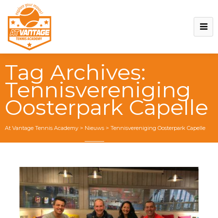
Tag Archives:
Tennisvereniging
Oosterpark Capelle
At Vantage Tennis Academy
>
Nieuws
>
Tennisvereniging Oosterpark Capelle