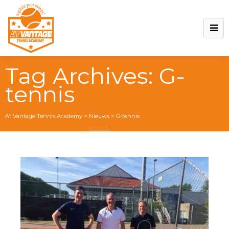
Tag Archives:
G-
tennis
At Vantage Tennis Academy
>
Nieuws
>
G-tennis