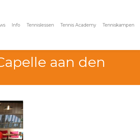
ws
Info
Tennislessen
Tennis Academy
Tenniskampen
Capelle aan den