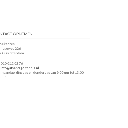
NTACT OPNEMEN
oekadres
lingseweg 226
2 CG Rotterdam
010-212 02 76
info@atvantage-tennis.nl
maandag, dinsdag en donderdag van 9.00 uur tot 13.00
uur.