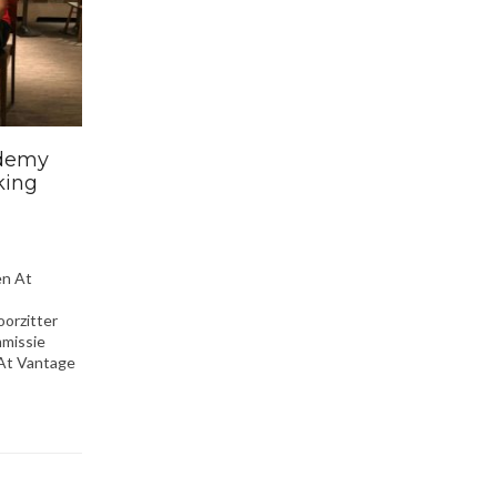
ademy
king
en At
orzitter
mmissie
At Vantage