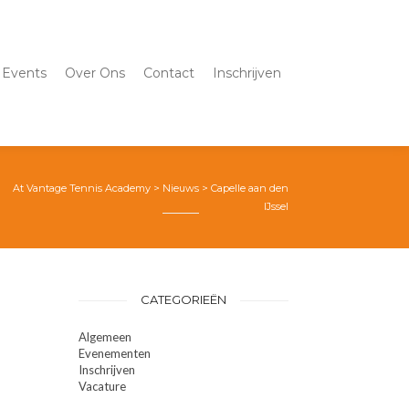
Events
Over Ons
Contact
Inschrijven
At Vantage Tennis Academy
>
Nieuws
>
Capelle aan den
IJssel
CATEGORIEËN
Algemeen
Evenementen
Inschrijven
Vacature