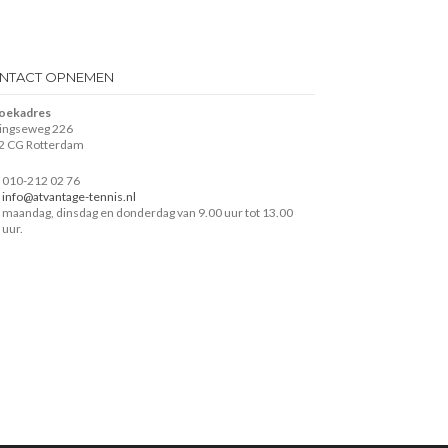
NTACT OPNEMEN
oekadres
lingseweg 226
2 CG Rotterdam
010-212 02 76
info@atvantage-tennis.nl
maandag, dinsdag en donderdag van 9.00 uur tot 13.00
uur.