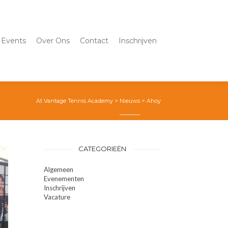
Events
Over Ons
Contact
Inschrijven
At Vantage Tennis Academy
>
Nieuws
>
Ahoy
CATEGORIEËN
Algemeen
Evenementen
Inschrijven
Vacature