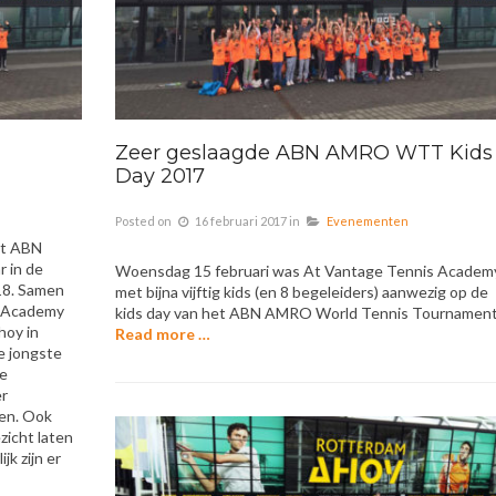
Zeer geslaagde ABN AMRO WTT Kids
Day 2017
Posted on
16 februari 2017
in
Evenementen
et ABN
 in de
Woensdag 15 februari was At Vantage Tennis Academ
18. Samen
met bijna vijftig kids (en 8 begeleiders) aanwezig op de
s Academy
kids day van het ABN AMRO World Tennis Tournamen
hoy in
Read more …
e jongste
de
er
ten. Ook
zicht laten
jk zijn er