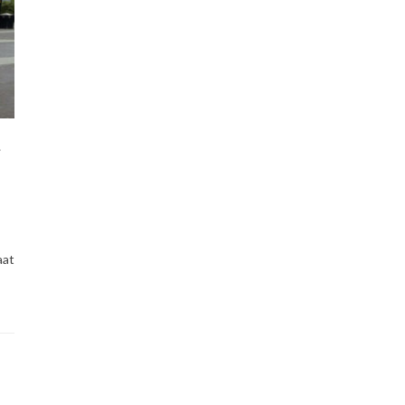
t
aat