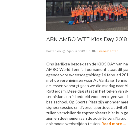
ABN AMRO WTT Kids Day 2018
Posted on
5 januari 2018
in
Evenementen
Ons jaarlijkse bezoek aan de KIDS DAY van h
AMRO World Tennis Tournament staat dit jaar
agenda voor woensdagmiddag 14 februari 20
met de verenigingen waar At Vantage Tenni
de lessen verzorgt gaan we die middag naar A
Rotterdam. Deze dag staat in het teken van d
tennisfans en is bedoeld voor leerlingen van 
basisschool. Op Sports Plaza zijn er onder me
signeersessies en diverse sportieve activitei
zullen verschillende toptennissers hier hun ge
zien en deelnemen aan de activiteiten. Natuurli
ook mooie wedstrijden te zien.
Read more …