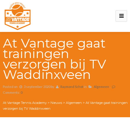
At Vantage gaat
trainingen
verzorgen bij TV
Waddinxveen
Posted on
3 september 2020
by
Raymond Schot
in
Algemeen
,
Comments:
0
At Vantage Tennis Academy
>
Nieuws
>
Algemeen
>
At Vantage gaat trainingen
verzorgen bij TV Waddinxveen