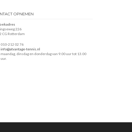
NTACT OPNEMEN
oekadres
lingseweg 226
2 CG Rotterdam
010-212 02 76
info@atvantage-tennis.nl
maandag, dinsdag en donderdag van 9.00 uur tot 13.00
uur.