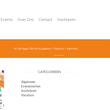
Events
Over Ons
Contact
Inschrijven
At Vantage Tennis Academy
>
Nieuws
>
toernooi
CATEGORIEËN
Algemeen
Evenementen
Inschrijven
Vacature