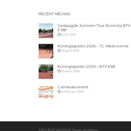
RECENT NIEUWS
Geslaagde Junioren Tour Brons bij BTV
E’68!
6 juli 2026
Koningsspelen 2026 – TC Westvoorne
18 april 2026
Koningsspelen 2026 – BTV’E68
18 april 2026
Carnavals-event
6 februari 2026
2025 © AT VANTAGE Tennis Academy