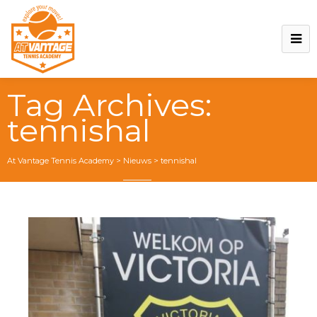
Tag Archives:
tennishal
At Vantage Tennis Academy
>
Nieuws
>
tennishal