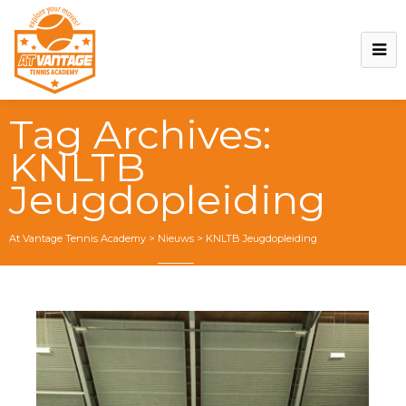
Tag Archives:
KNLTB
Jeugdopleiding
At Vantage Tennis Academy
>
Nieuws
>
KNLTB Jeugdopleiding