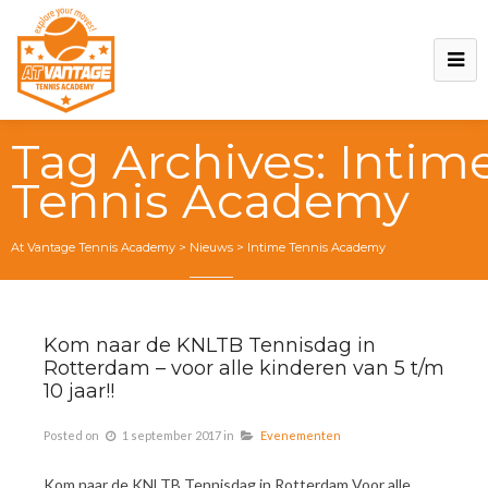
Tag Archives:
Intim
Tennis Academy
At Vantage Tennis Academy
>
Nieuws
>
Intime Tennis Academy
Kom naar de KNLTB Tennisdag in
Rotterdam – voor alle kinderen van 5 t/m
10 jaar!!
Posted on
1 september 2017
in
Evenementen
Kom naar de KNLTB Tennisdag in Rotterdam Voor alle