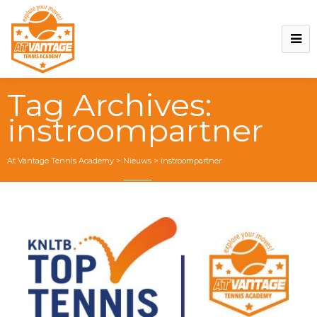
Tag Archives:
instroompartner
At Vantage Tennis Academy
>
Nieuws
>
instroompartner