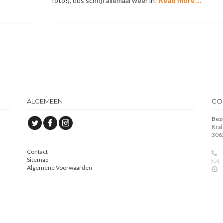
foto!), dus schrijf allemaal weer in!
Read more …
ALGEMEEN
CO
Bez
Kra
306
Contact
Sitemap
Algemene Voorwaarden