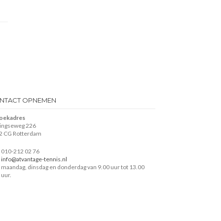
NTACT OPNEMEN
oekadres
lingseweg 226
2 CG Rotterdam
010-212 02 76
info@atvantage-tennis.nl
maandag, dinsdag en donderdag van 9.00 uur tot 13.00
uur.