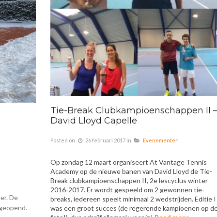
Tie-Break Clubkampioenschappen II 
David Lloyd Capelle
Posted on
26 februari 2017
in
Evenementen
Op zondag 12 maart organiseert At Vantage Tennis
Academy op de nieuwe banen van David Lloyd de Tie-
Break clubkampioenschappen II, 2e lescyclus winter
2016-2017. Er wordt gespeeld om 2 gewonnen tie-
er. De
breaks, iedereen speelt minimaal 2 wedstrijden. Editie I
s geopend.
was een groot succes (de regerende kampioenen op d