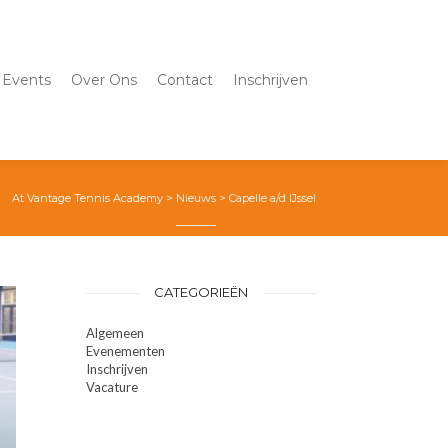
Events
Over Ons
Contact
Inschrijven
At Vantage Tennis Academy
>
Nieuws
>
Capelle a/d IJssel
CATEGORIEËN
Algemeen
Evenementen
Inschrijven
Vacature