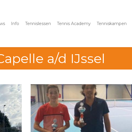
ws
Info
Tennislessen
Tennis Academy
Tenniskampen
Capelle a/d IJssel