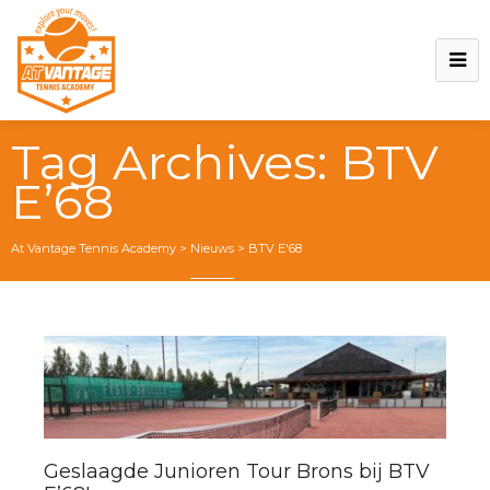
Tag Archives:
BTV
E’68
At Vantage Tennis Academy
>
Nieuws
>
BTV E'68
Geslaagde Junioren Tour Brons bij BTV