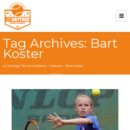
Tag Archives:
Bart
Koster
At Vantage Tennis Academy
>
Nieuws
>
Bart Koster