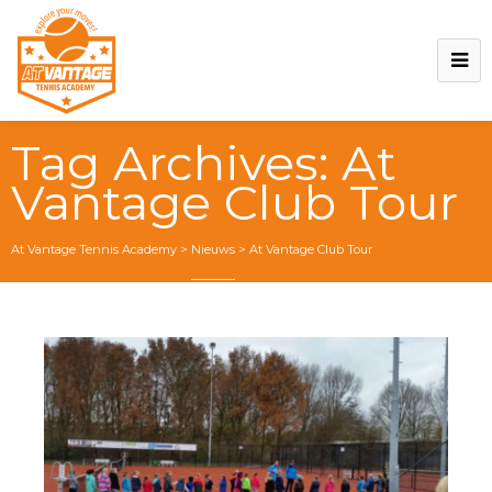
Tag Archives:
At
Vantage Club Tour
At Vantage Tennis Academy
>
Nieuws
>
At Vantage Club Tour