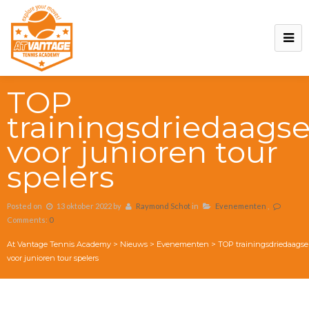
TOP
trainingsdriedaags
voor junioren tour
spelers
Posted on
13 oktober 2022
by
Raymond Schot
in
Evenementen
,
Comments:
0
At Vantage Tennis Academy
>
Nieuws
>
Evenementen
>
TOP trainingsdriedaagse
voor junioren tour spelers