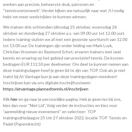
werken aan precisie, beheerste druk, patronen en
“tennisvoetenwerk”. Verder kijken we natuurlijk naar wat JIJ nodig
hebt om meer wedstrijden te kunnen winnen.
We trainen drie ochtenden (dinsdag 25 oktober, woensdag 26
oktober en donderdag 27 oktober a.s. van 09.00 uur tot 12.00 uur).
Iedere training sluiten we af met een gezonde sportlunch van 12.00
tot 13.00 uur. De trainingen zijn onder leiding van Mark Luyk,
Christian Vroomen en Raymond Schot, ervaren trainers met veel
kennis en ervaring op het gebied van prestatief tennis. De kosten
bedragen EUR 112,50 per deelnemer. Om deel te kunnen nemen aan
deze trainingsdagen hoef je geen lid te zijn van TOP. Ook als je niet
traint bij At Vantage kun je aan deze trainingsdagen meedoen!
Inschrijven kan via ons digitale inschrijfsysteem:
https://atvantage.plannedtennis.nl/inschrijven
Klik
hier
en ga naar je persoonlijke pagina. Heb je geen les bij ons,
kies dan voor “Niet Lid”. Volg verder de instructies en kies voor
”aanmelding nieuw evenement” en selecteer: TOP
trainingsdriedaagse 25 t/m 27 oktober 2022, locatie TOP Tennis en
Padel (Papendrecht)