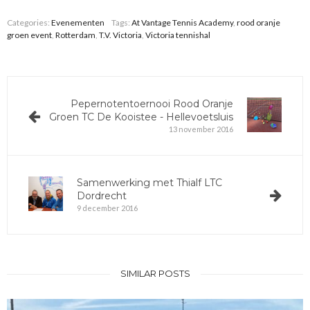
Categories:
Evenementen
Tags:
At Vantage Tennis Academy
,
rood oranje
groen event
,
Rotterdam
,
T.V. Victoria
,
Victoria tennishal
Pepernotentoernooi Rood Oranje
Groen TC De Kooistee - Hellevoetsluis
13 november 2016
Samenwerking met Thialf LTC
Dordrecht
9 december 2016
SIMILAR POSTS