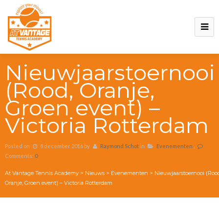
Nieuwjaarstoernooi
(Rood, Oranje,
Groen event) –
Victoria Rotterdam
Posted on
8 december 2016
by
Raymond Schot
in
Evenementen
,
Comments:
0
At Vantage Tennis Academy
>
Nieuws
>
Evenementen
>
Nieuwjaarstoernooi (Roo
Oranje, Groen event) – Victoria Rotterdam