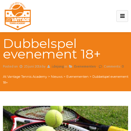
Dubbelspel
evenement 18+
Posted on
25 juni 2016
by
i.dejong
in
Evenementen
,
Comments:
0
At Vantage Tennis Academy
>
Nieuws
>
Evenementen
>
Dubbelspel evenement
18+