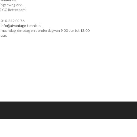
lingseweg 226
2 CG Rotterdam
010-212 02 76
info@atvantage-tennis.nl
maandag, dinsdag en donderdag van 9.00 uur tot 13.00
uur.