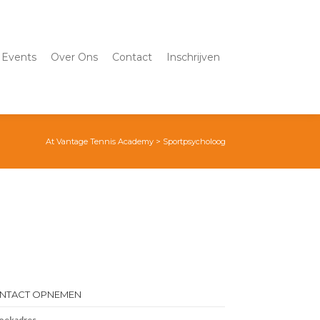
Events
Over Ons
Contact
Inschrijven
At Vantage Tennis Academy
>
Sportpsycholoog
NTACT OPNEMEN
oekadres