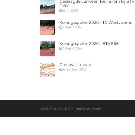
Geslaagde Junioren Tour Brons bij BTV
E’68!
6 juli 2026
Koningsspelen 2026 – TC Westvoorne
18 april 2026
Koningsspelen 2026 – BTV’E68
18 april 2026
Carnavals-event
6 februari 2026
2025 © AT VANTAGE Tennis Academy